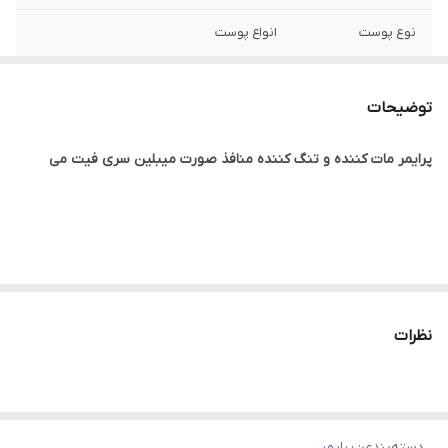
نوع پوست
انواع پوست
ویژگی
مات کننده فوری، ماندگاری 16 ساعته، تنگ کننده
منافذ، ضد براقی، دارای فاکتور محافظتی SPF20
توضیحات
اصالت کالا
اصلی
پرایمر مات کننده و تنگ کننده منافذ صورت میبلین سری فیت می
ساخت
فرانسه
جنسیت
بانوان
پرایمر فیت می میبلین با اس پی اف ۲۰ یک پرایمر مات کننده است که
فوراً درخشندگی رو به پوست میبخشد و پوستی بی عیب و نقص را به
نظرات
وجود می آورد. پرایمر مات فیت می میبلین براقیت پوست را کنترل
می‌کند، منافذ پوست را محو میکند و ماندگاری آرایش را افزایش می‌دهد
تا ظاهر شما را در تمام طول روز حفظ شود.
دسته‌بندی
:
پرایمر