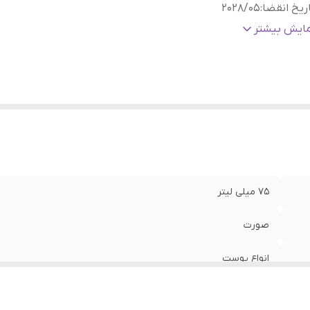
ریخ انقضا
:
2028/05
اخت
:
کره جنوبی
مایش بیشتر
نسیت
:
زنانه، مردانه
ژگی
:
آبرسان و مرطوب کننده، کلاژن ساز، ترمیم کننده، تقویت سد دفا
پوست، روشن کننده، کاهش پف صورت، آنتی اکسیدان قوی پوس
چروک، جوانساز پوست
الت کالا
:
اصلی
75 میلی لیتر
صورت
انواع پوست
2028/05