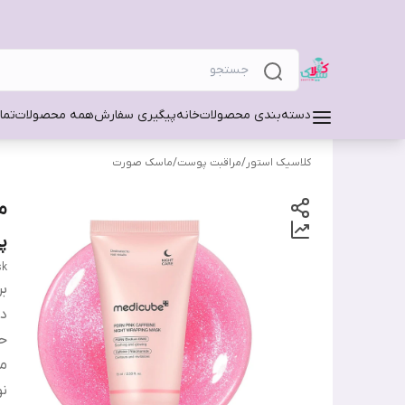
دسته‌بندی محصولات
خانه
پیگیری سفارش
همه محصولات
تما
کلاسیک استور
/
مراقبت پوست
/
ماسک صورت
پ
sk
بر
دس
ح
من
ن