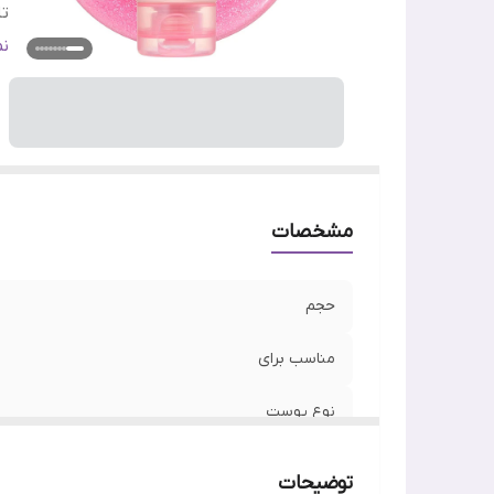
تا
س
ن
ج
وی
اص
مشخصات
حجم
مناسب برای
نوع پوست
تاریخ انقضا
توضیحات