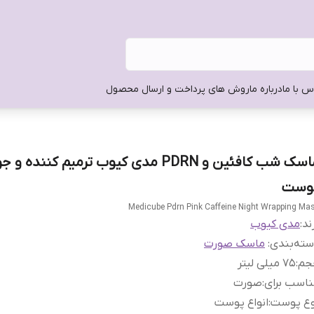
س با ما
درباره ما
روش های پرداخت و ارسال محصول
ماسک شب کافئین و PDRN مدی کیوب ترمیم کننده 
وست
Medicube Pdrn Pink Caffeine Night Wrapping Ma
ند:
مدی کیوب
ته‌بندی
:
ماسک صورت
جم
:
75 میلی لیتر
اسب برای
:
صورت
وع پوست
:
انواع پوست