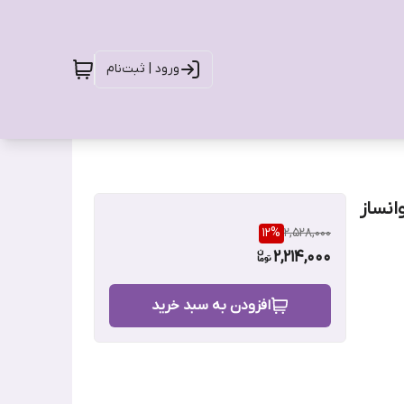
ورود | ثبت‌نام
و جوانساز
12
%
2,528,000
2,214,000
افزودن به سبد خرید